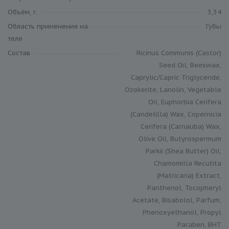
Объём, г.
3,34
Область применения на
Губы
теле
Состав
Ricinus Communis (Castor)
Seed Oil, Beeswax,
Caprylic/Capric Triglyceride,
Ozokerite, Lanolin, Vegetable
Oil, Euphorbia Cerifera
(Candelilla) Wax, Copernicia
Cerifera (Carnauba) Wax,
Olive Oil, Butyrospermum
Parkii (Shea Butter) Oil,
Chamomilla Recutita
(Matricaria) Extract,
Panthenol, Tocopheryl
Acetate, Bisabolol, Parfum,
Phenoxyethanol, Propyl
Paraben, BHT