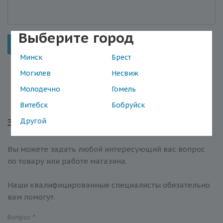
Выберите город
Отправить
Минск
Брест
Могилев
Несвиж
Молодечно
Гомель
Витебск
Бобруйск
Задать вопрос
Другой
Вы можете задать любой интересующий вас вопрос
по товару или работе магазина.
Наши квалифицированные специалисты обязательно
вам помогут.
Вопрос
*