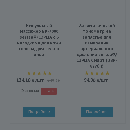
Импульсный
Автоматический
массажер BP-7000
тонометр на
sertsa®/СЭРЦА с 5
запястье для
насадками для кожи
измерения
головы, для тела и
артериального
лица
давления sertsa®/
СЭРЦА Смарт (DBP-
8276H)
134.10
/шт
94.96
/шт
149
BYN
Экономия
14.90
Подробнее
Подробнее