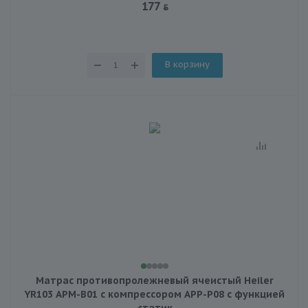
177
В корзину
Матраc противопролежневый ячеистый Heiler
YR103 APM-B01 с компрессором APP-P08 с функцией
статик