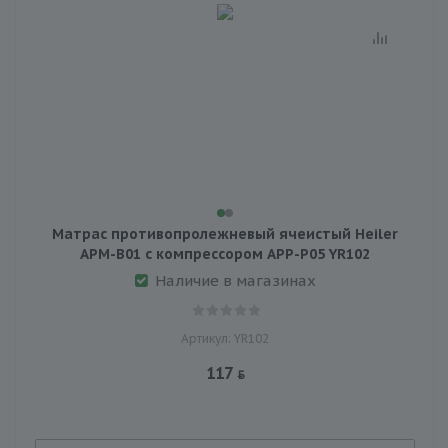
Матраc противопролежневый ячеистый Heiler
APM-B01 с компрессором APP-P05 YR102
Наличие в магазинах
Артикул: YR102
117