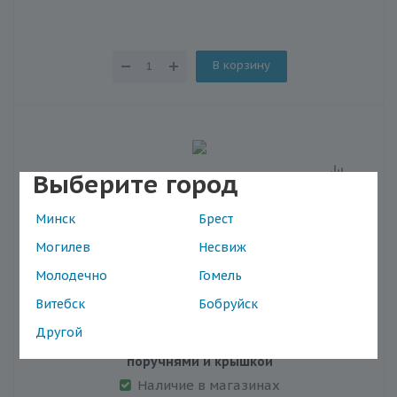
В корзину
Выберите город
Минск
Брест
Могилев
Несвиж
Молодечно
Гомель
Витебск
Бобруйск
Другой
Сиденье-насадка для унитаза Bradex KZ 0934 с
поручнями и крышкой
Наличие в магазинах