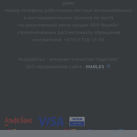
дням.
Номер телефона работников местных исполнительных
и распорядительных органов по месту
государственной регистрации ООО"Яндейл",
уполномоченных рассматривать обращения
покупателей: +37517 318-13-33.
Разработка - интернет-агентство "Giperlink"
SEO-продвижение сайта -
MABLES