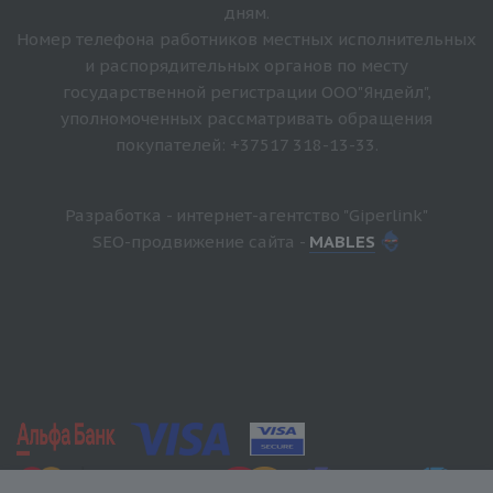
дням.
Номер телефона работников местных исполнительных
и распорядительных органов по месту
государственной регистрации ООО"Яндейл",
уполномоченных рассматривать обращения
покупателей: +37517 318-13-33.
Разработка - интернет-агентство "Giperlink"
SEO-продвижение сайта -
MABLES