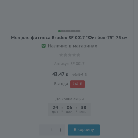
Мяч для фитнеса Bradex SF 0017 "Фитбол-75", 75 см
Наличие в магазинах
Артикул: SF 0017
43.47
51.14
Выгода
7.67
До конца акции
24
06
38
58
дня
час.
мин.
сек.
В корзину