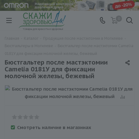
0
Главная
-
Каталог
-
Продукция после мастэктомии в Могилеве
-
Бюстгальтеры в Могилеве
-
Бюстгальтер после мастэктомии Camelia
0181У для фиксации молочной железы, бежевый
Бюстгальтер после мастэктомии
Camelia 0181У для фиксации
молочной железы, бежевый
Смотреть наличие в магазинах