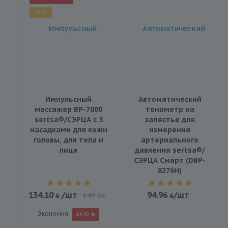
ХИТ
Импульсный
Автоматический
массажер BP-7000
тонометр на
sertsa®/СЭРЦА с 5
запястье для
насадками для кожи
измерения
головы, для тела и
артериального
лица
давления sertsa®/
СЭРЦА Смарт (DBP-
8276H)
134.10
/шт
94.96
/шт
149
BYN
Экономия
14.90