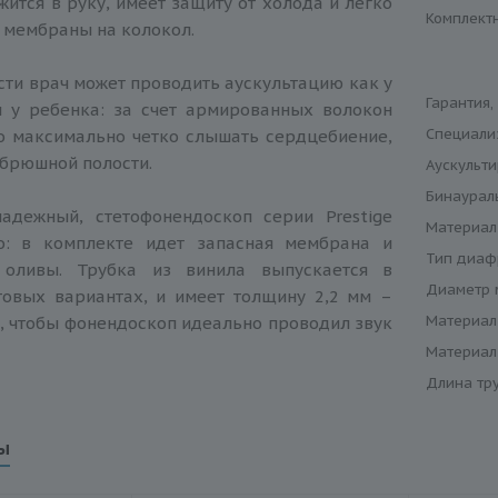
жится в руку, имеет защиту от холода и легко
Комплект
 мембраны на колокол.
ти врач может проводить аускультацию как у
Гарантия,
и у ребенка: за счет армированных волокон
Специали
 максимально четко слышать сердцебиение,
 брюшной полости.
Аускульт
Бинаурал
адежный, стетофонендоскоп серии Prestige
Материал
о: в комплекте идет запасная мембрана и
Тип диаф
 оливы. Трубка из винила выпускается в
Диаметр 
товых вариантах, и имеет толщину 2,2 мм –
Материал
о, чтобы фонендоскоп идеально проводил звук
Материал
Длина тр
ы