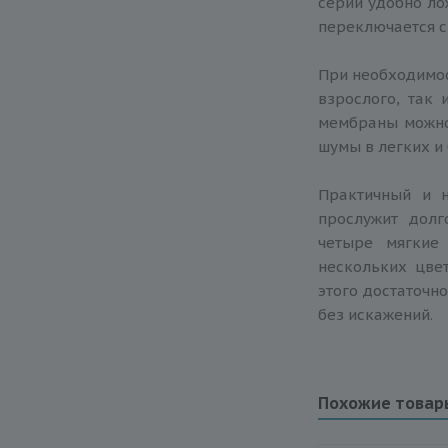
серии удобно ло
переключается с
При необходимос
взрослого, так 
мембраны можно
шумы в легких и
Практичный и н
прослужит долг
четыре мягкие
нескольких цве
этого достаточн
без искажений.
Похожие товар