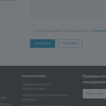
Я подтверждаю, что ознакомился с «
Положен
Отменить
Покупателям
Подпишитес
спецпредло
Свидетельство о
регистрации
Обработка персональных
вара
данных
оферты
Обработка файлов cookie