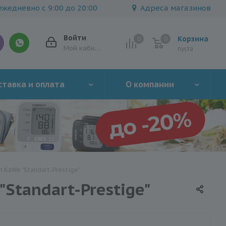
жедневно с 9:00 до 20:00
Адреса магазинов
Войти
Корзина
0
0
0
Мой кабинет
пуста
тавка и оплата
О компании
 KaWe "Standart-Prestige"
Standart-Prestige"