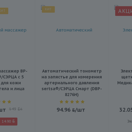
ХИТ
АКЦ
ХИТ
ассажер BP-
Автоматический тонометр
Элек
®/СЭРЦА с 5
на запястье для измерения
щетк
 для кожи
артериального давления
Медика
тела и лица
sertsa®/СЭРЦА Смарт (DBP-
8276H)
шт
149
94.96
/шт
32.0
BYN
14.90
Эк