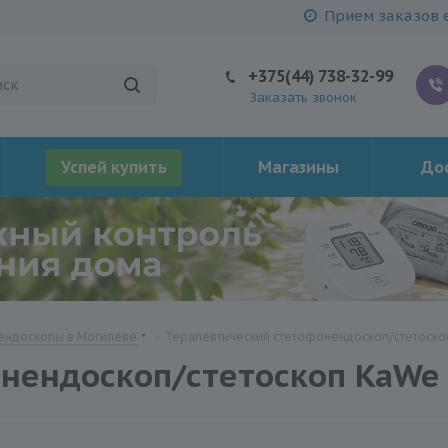
Прием заказов е
+375(44) 738-32-99
Заказать звонок
Успей купить
Магазины
Дос
ендоскопы в Могилеве
-
Терапевтический стетофонендоскоп/стетоскоп
ендоскоп/стетоскоп KaWe "