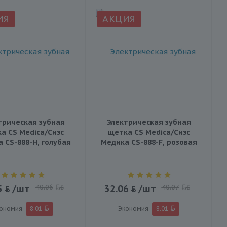
ИЯ
АКЦИЯ
трическая зубная
Электрическая зубная
а CS Medica/Сиэс
щетка CS Medica/Сиэс
 CS-888-H, голубая
Медика CS-888-F, розовая
"
5
/шт
40.06
32.06
/шт
40.07
BYN
BYN
ономия
8.01
Экономия
8.01