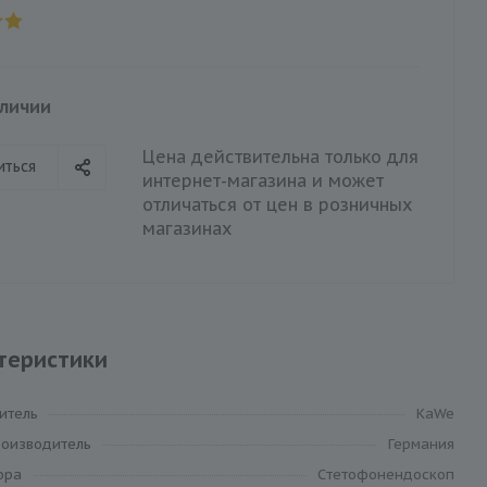
аличии
Цена действительна только для
иться
интернет-магазина и может
отличаться от цен в розничных
магазинах
теристики
итель
KaWe
роизводитель
Германия
ора
Cтетофонендоскоп