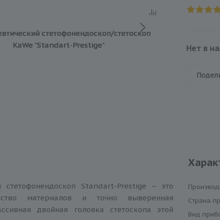
Нет в н
Подел
Харак
 стетофонендоскоп Standart-Prestige – это
Производ
ество материалов и точно выверенная
Cтрана п
ассивная двойная головка стетоскопа этой
Вид приб