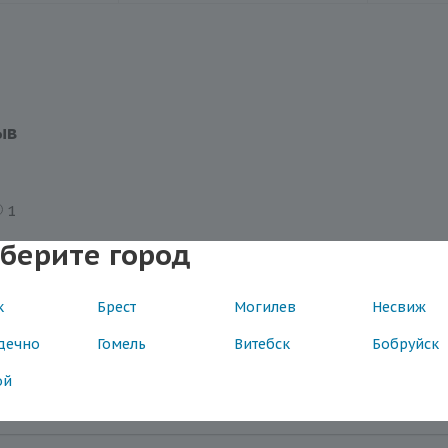
ыв
1
берите город
к
Брест
Могилев
Несвиж
дечно
Гомель
Витебск
Бобруйск
ой