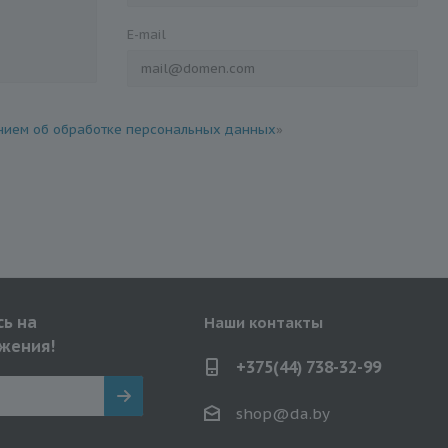
E-mail
ием об обработке персональных данных
»
ь на
Наши контакты
жения!
+375(44) 738-32-99
shop@da.by