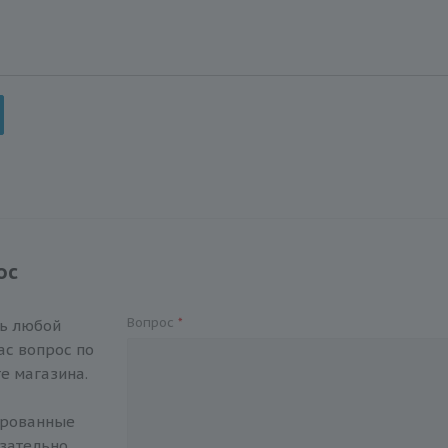
ос
Вопрос
*
ть любой
с вопрос по
е магазина.
ированные
зательно