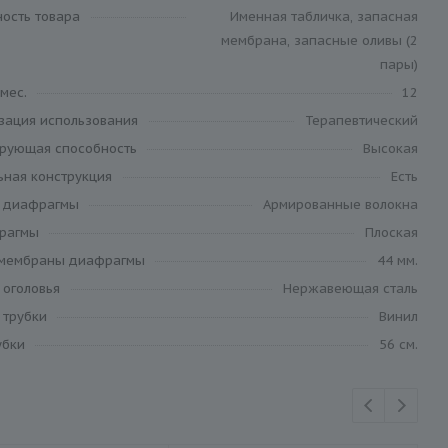
ность товара
Именная табличка, запасная
мембрана, запасные оливы (2
пары)
 мес.
12
зация использования
Терапевтический
ирующая способность
Высокая
ьная конструкция
Есть
 диафрагмы
Армированные волокна
рагмы
Плоская
мембраны диафрагмы
44 мм.
 оголовья
Нержавеющая сталь
 трубки
Винил
убки
56 см.