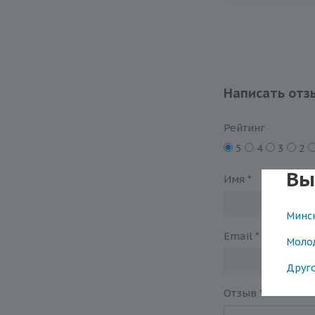
Написать отз
Рейтинг
5
4
3
2
Вы
Имя
*
Минс
Email
*
Моло
Друг
Отзыв
*