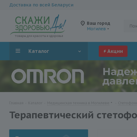
Доставка по всей Беларуси
Ваш город
Могилев
Каталог
Акции
Главная
-
Каталог
-
Медицинская техника в Могилеве
-
Стетофон
Терапевтический стетофон