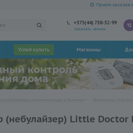
Прием заказов е
+375(44) 738-32-99
Заказать звонок
Успей купить
Магазины
Дос
ы (небулайзеры) и комплектующие в Могилеве
-
Ингаляторы Little Do
(небулайзер) Little Doctor