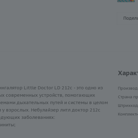
Подел
Харак
галятор Little Doctor LD 212c - это одно из
Производ
ых современных устройств, помогающих
Cтрана п
лемами дыхательных путей и системы в целом
Штрихкод
 и у взрослых. Небулайзер литл доктор 212c
Комплект
едующих заболеваниях:
иниты;