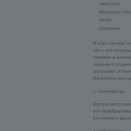
синуситы;
бронхиты и б
ОРВИ;
аллергии.
В этих случаях 
как с его помощ
лечение в домаш
людьми с ограни
допускает испол
Ингалятор литл д
1. компрессор
Внутри него пода
его преобразова
Его потом и вдых
2. небулайзер