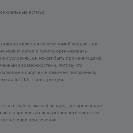
ронхиальные астмы;
ингалятор является незаменимой вещью, так
ью можно легко и просто организовать
них условиях, он может быть применим даже
ченными возможностями, потому что
ьзование в сидячем и лежачем положениях.
октор ld 212с - конструкция:
ется в трубку сжатый воздух, где происходит
ние в аэрозоль из лекарственного средства.
ает человек при лечении.