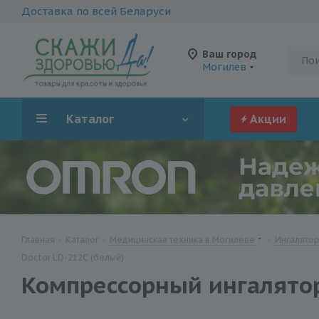
Доставка по всей Беларуси
Ваш город
Могилев
Каталог
Акции
Главная
-
Каталог
-
Медицинская техника в Могилеве
-
Ингалятор
Doctor LD-212C (белый)
Компрессорный ингалятор 