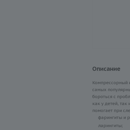
Описание
Компрессорный ин
самых популярн
бороться с проб
как у детей, так
помогает при сл
фарингиты и р
ларингиты;