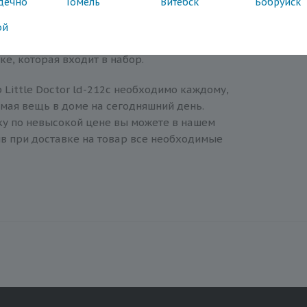
дечно
Гомель
Витебск
Бобруйск
лителя (что позволяет подобрать
вою схему лечения), носовые канюли,
ой
ильтров. Хранить небулайзер можно в
е, которая входит в набор.
 Little Doctor ld-212c необходимо каждому,
имая вещь в доме на сегодняшний день.
у по невысокой цене вы можете в нашем
ив при доставке на товар все необходимые