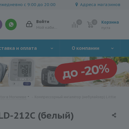
жедневно с 9:00 до 20:00
Адреса магазинов
Войти
Корзина
0
0
0
Мой кабинет
пуста
тавка и оплата
О компании
ctor в Могилеве
-
Компрессорный ингалятор (небулайзер) Little
 LD-212C (белый)