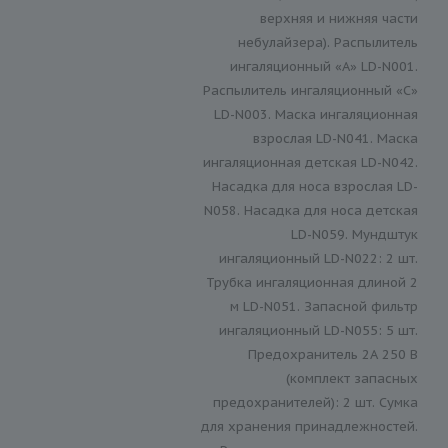
верхняя и нижняя части
небулайзера). Распылитель
ингаляционный «A» LD-N001.
Распылитель ингаляционный «C»
LD-N003. Маска ингаляционная
взрослая LD-N041. Маска
ингаляционная детская LD-N042.
Насадка для носа взрослая LD-
N058. Насадка для носа детская
LD-N059. Мундштук
ингаляционный LD-N022: 2 шт.
Трубка ингаляционная длиной 2
м LD-N051. Запасной фильтр
ингаляционный LD-N055: 5 шт.
Предохранитель 2А 250 В
(комплект запасных
предохранителей): 2 шт. Сумка
для хранения принадлежностей.