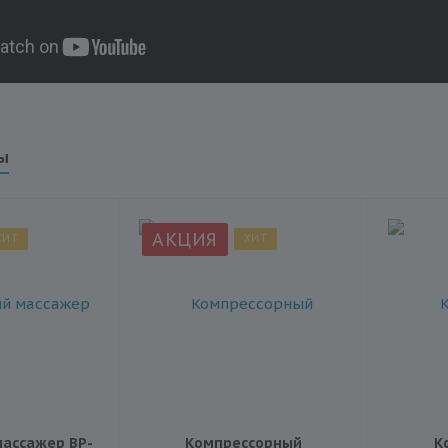
ы
АКЦИЯ
ХИТ
ХИТ
ассажер BP-
Компрессорный
К