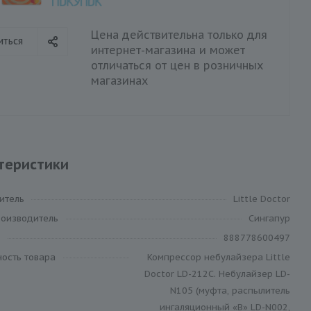
Цена действительна только для
иться
интернет-магазина и может
отличаться от цен в розничных
магазинах
теристики
итель
Little Doctor
роизводитель
Сингапур
888778600497
ность товара
Компрессор небулайзера Little
Doctor LD-212C. Небулайзер LD-
N105 (муфта, распылитель
ингаляционный «В» LD-N002,