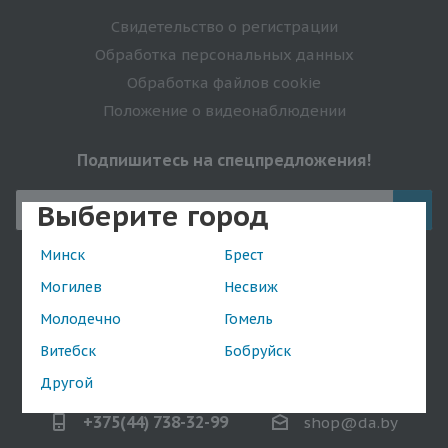
Свидетельство о регистрации
Обработка персональных данных
Обработка файлов cookie
Положение о видеонаблюдении
Подпишитесь на спецпредложения!
Выберите город
Минск
Брест
Оставайтесь на связи
Могилев
Несвиж
Молодечно
Гомель
Витебск
Бобруйск
Наши контакты
Другой
+375(44) 738-32-99
shop@da.by