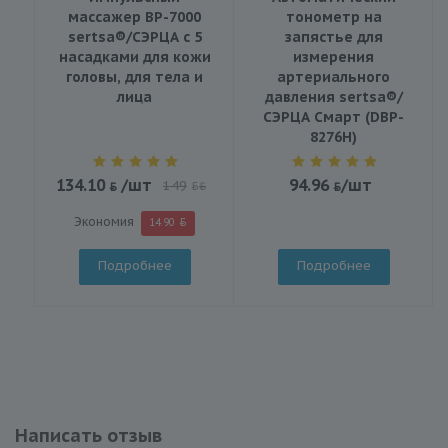
массажер BP-7000
тонометр на
sertsa®/СЭРЦА с 5
запястье для
насадками для кожи
измерения
головы, для тела и
артериального
лица
давления sertsa®/
СЭРЦА Смарт (DBP-
8276H)
134.10
/шт
94.96
/шт
149
BYN
Экономия
14.90
Подробнее
Подробнее
Написать отзыв