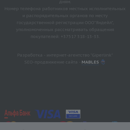
дням.
Номер телефона работников местных исполнительных
и распорядительных органов по месту
государственной регистрации ООО"Яндейл",
уполномоченных рассматривать обращения
покупателей: +37517 318-13-33.
Разработка - интернет-агентство "Giperlink"
SEO-продвижение сайта -
MABLES