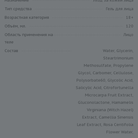
Назначение
Уход за кожей лица
Тип средства
Гель для лица
Возрастная категория
18+
Объём, мл.
120
Область применения на
Лицо
теле
Состав
Water, Glycerin,
Steartrimonium
Methosulfate, Propylene
Glycol, Carbomer, Cellulose,
Polysorbate60, Glycolic Acid,
Salicylic Acid, Citrofortunella
Microcarpa Fruit Extract,
Gluconolactone, Hamamelis
Virginiana (Witch Hazel)
Extract, Camellia Sinensis
Leaf Extract, Rosa Centifolia
Flower Water,