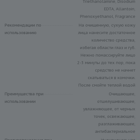
Triethanolamine, Disodium
EDTA, Allantoin,
Phenoxyethanol, Fragrance
Рекомендации по
На очищенную, сухую кожу
использованию
лица нанесите достаточное
количество средства,
избегая области глаз и губ.
Нежно помассируйте лицо
2-3 минуты до тех пор, пока
средство не начнет
скатываться в комочки.
После смойте теплой водой
Преимущества при
Очищающее,
использовании
отшелушивающее,
увлажняющее, от черных
точек, освежающее,
разглаживающее,
антибактериальное